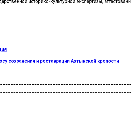
дарственной историко-культурной экспертизы, аттестова
дия
осу сохранения и реставрации Ахтынской крепости