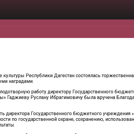
е культуры Республики Дагестан состоялась торжественн
ыми наградами.
плодотворную работу директору Государственного бюджет
уры» Гаджиеву Руслану Ибрагимовичу была вручена Благод
сть директора Государственного бюджетного учреждения 
ьности по государственной охране, сохранению, использов
льтаты.