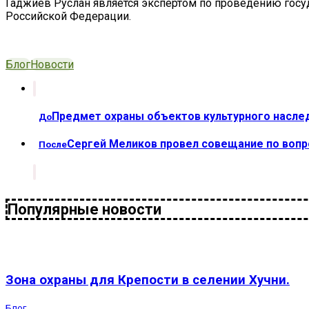
Гаджиев Руслан является экспертом по проведению госу
Российской Федерации.
Блог
Новости
Предмет охраны объектов культурного насле
До
Сергей Меликов провел совещание по вопр
После
Популярные новости
Зона охраны для Крепости в селении Хучни.
Блог