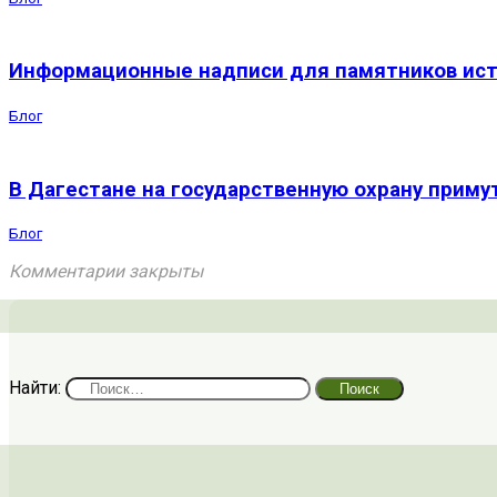
Информационные надписи для памятников исто
Блог
В Дагестане на государственную охрану приму
Блог
Комментарии закрыты
Найти: