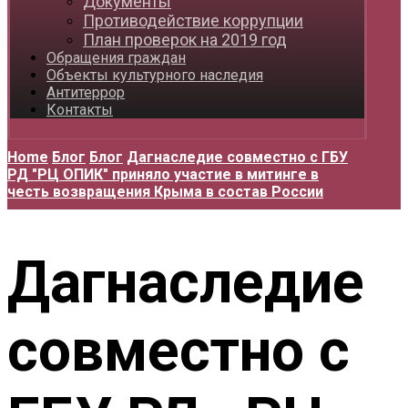
Документы
Противодействие коррупции
План проверок на 2019 год
Обращения граждан
Объекты культурного наследия
Антитеррор
Контакты
Home
Блог
Блог
Дагнаследие совместно с ГБУ
РД "РЦ ОПИК" приняло участие в митинге в
честь возвращения Крыма в состав России
Дагнаследие
совместно с