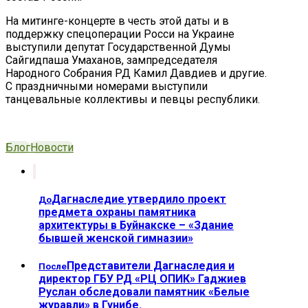
На митинге-концерте в честь этой даты и в
поддержку спецоперации Росси на Украине
выступили депутат Государственной Думы
Сайгидпаша Умаханов, зампредседателя
Народного Собрания РД Камил Давдиев и другие.
С праздничными номерами выступили
танцевальные коллективы и певцы республики.
Блог
Новости
Дагнаследие утвердило проект
До
предмета охраны памятника
архитектуры в Буйнакске – «Здание
бывшей женской гимназии»
Представители Дагнаследия и
После
директор ГБУ РД «РЦ ОПИК» Гаджиев
Руслан обследовали памятник «Белые
журавли» в Гунибе.