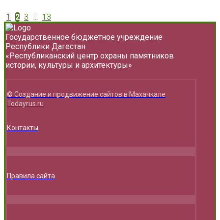
Пагинация
1
2
3
…
13
записей
Государственное бюджетное учреждение
Республики Дагестан
«Республиканский центр охраны памятников
истории, культуры и архитектуры»
© Создание и продвижение сайтов в Махачкале
Todayrus.ru
Контакты
Правила сайта