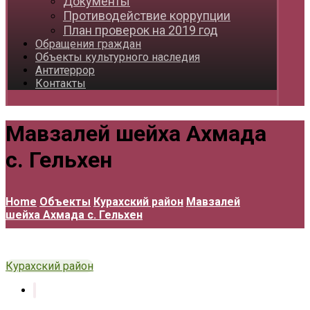
Документы
Противодействие коррупции
План проверок на 2019 год
Обращения граждан
Объекты культурного наследия
Антитеррор
Контакты
Мавзалей шейха Ахмада
с. Гельхен
Home
Объекты
Курахский район
Мавзалей
шейха Ахмада с. Гельхен
Курахский район