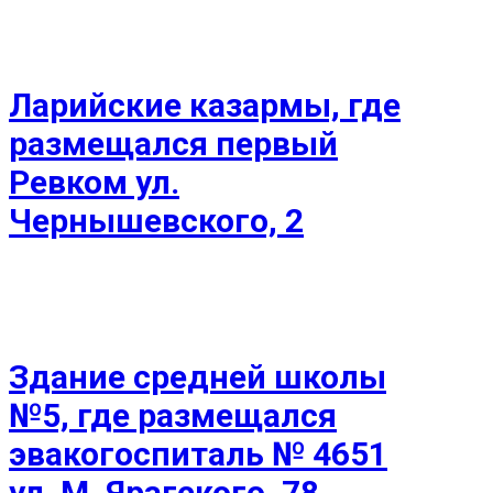
Ларийские казармы, где
размещался первый
Ревком ул.
Чернышевского, 2
Здание средней школы
№5, где размещался
эвакогоспиталь № 4651
ул. М. Ярагского, 78